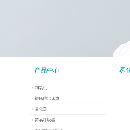
产品中心
雾
制氧机
褥疮防治床垫
雾化器
简易呼吸器