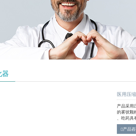
化器
医用压缩式
产品采用
的雾状颗
、吃药具
产品咨