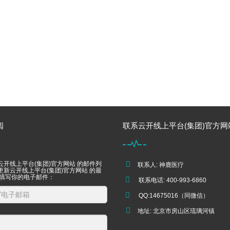
阅
联系云开线上平台(集团)官方网
云开线上平台(集团)官方网站 的邮件列
联系人: 神鹿医疗
更新云开线上平台(集团)官方网站 的最
 填写你的电子邮件：
联系电话: 400-993-6860
QQ:14675016（同微信）
地址: 北京市房山区琉璃河镇