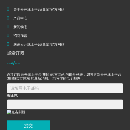
关于云开线上平台(集团)官方网站
产品中心
新闻动态
招商加盟
联系云开线上平台(集团)官方网站
邮箱订阅
通过订阅云开线上平台(集团)官方网站 的邮件列表，您将更新云开线上平台
(集团)官方网站 的最新消息。 填写你的电子邮件：
验证码:
提交