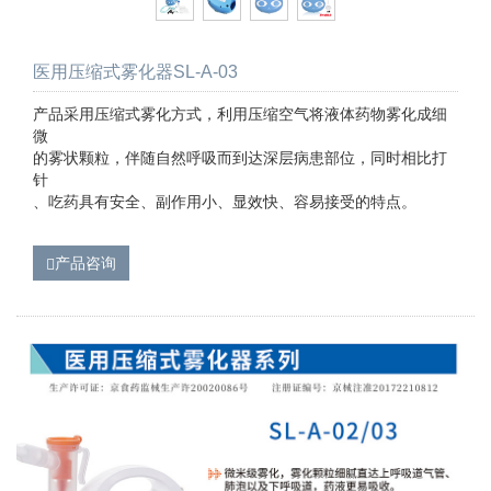
医用压缩式雾化器SL-A-03
产品采用压缩式雾化方式，利用压缩空气将液体药物雾化成细
微
的雾状颗粒，伴随自然呼吸而到达深层病患部位，同时相比打
针
、吃药具有安全、副作用小、显效快、容易接受的特点。
产品咨询