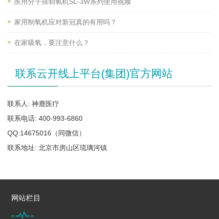
医用分子筛制氧机SL-3W系列使用视频
家用制氧机应对新冠真的有用吗？
在家吸氧，要注意什么？
联系云开线上平台(集团)官方网站
联系人: 神鹿医疗
联系电话: 400-993-6860
QQ:14675016（同微信）
联系地址: 北京市房山区琉璃河镇
网站栏目