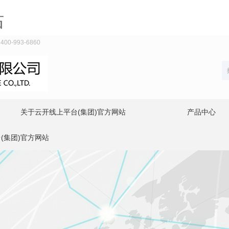
站
993-6860
关于云开线上平台(集团)官方网站
产品中心
(集团)官方网站