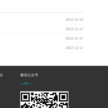
2022-12-23
2022-12-17
2022-12-17
2022-12-17
站
微信公众号