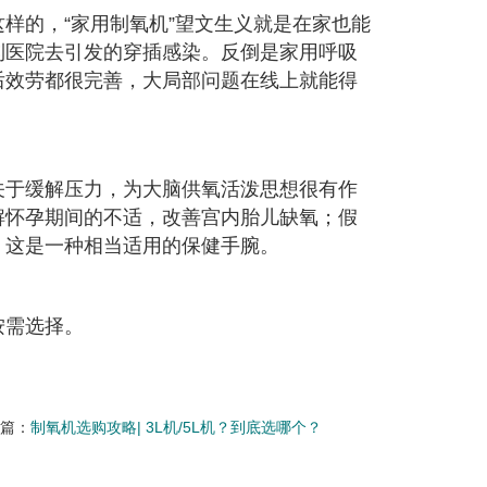
样的，“家用制氧机”望文生义就是在家也能
到医院去引发的穿插感染。反倒是家用呼吸
后效劳都很完善，大局部问题在线上就能得
关于缓解压力，为大脑供氧活泼思想很有作
解怀孕期间的不适，改善宫内胎儿缺氧；假
，这是一种相当适用的保健手腕。
按需选择。
一篇：
制氧机选购攻略| 3L机/5L机？到底选哪个？