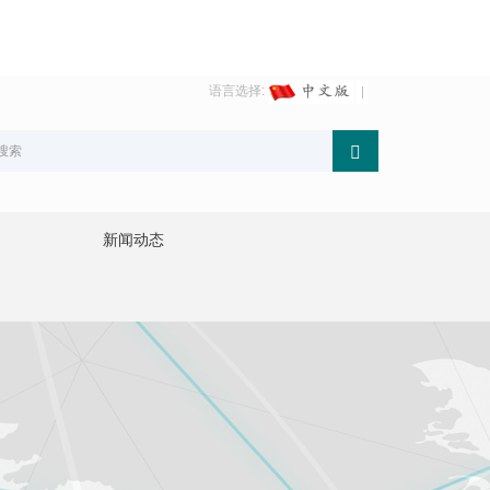
语言选择:
新闻动态