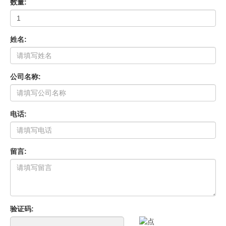
数量:
姓名:
公司名称:
电话:
留言:
验证码: