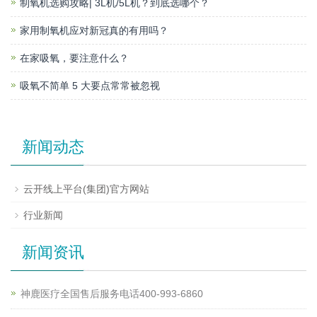
制氧机选购攻略| 3L机/5L机？到底选哪个？
家用制氧机应对新冠真的有用吗？
在家吸氧，要注意什么？
吸氧不简单 5 大要点常常被忽视
新闻动态
云开线上平台(集团)官方网站
行业新闻
新闻资讯
神鹿医疗全国售后服务电话400-993-6860