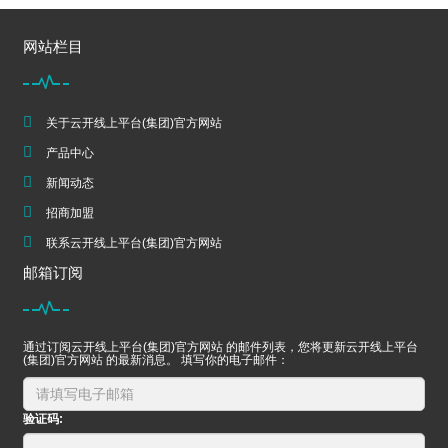
网站栏目
关于云开线上平台(集团)官方网站
产品中心
新闻动态
招商加盟
联系云开线上平台(集团)官方网站
邮箱订阅
通过订阅云开线上平台(集团)官方网站 的邮件列表，您将更新云开线上平台
(集团)官方网站 的最新消息。 填写你的电子邮件：
验证码: