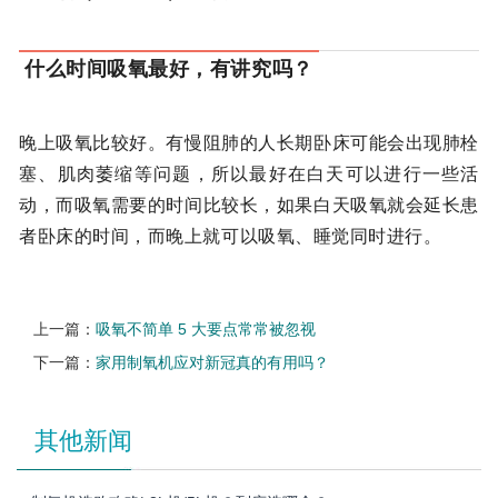
什么时间吸氧最好，有讲究吗？
晚上吸氧比较好。有慢阻肺的人长期卧床可能会出现肺栓
塞、肌肉萎缩等问题，所以最好在白天可以进行一些活
动，而吸氧需要的时间比较长，如果白天吸氧就会延长患
者卧床的时间，而晚上就可以吸氧、睡觉同时进行。
上一篇：
吸氧不简单 5 大要点常常被忽视
下一篇：
家用制氧机应对新冠真的有用吗？
其他新闻