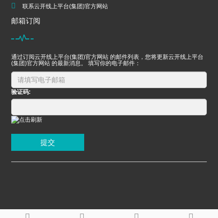
联系云开线上平台(集团)官方网站
邮箱订阅
通过订阅云开线上平台(集团)官方网站 的邮件列表，您将更新云开线上平台
(集团)官方网站 的最新消息。 填写你的电子邮件：
验证码:
提交