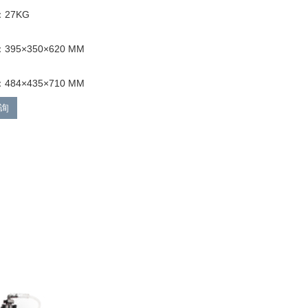
27KG
95×350×620 MM
84×435×710 MM
询