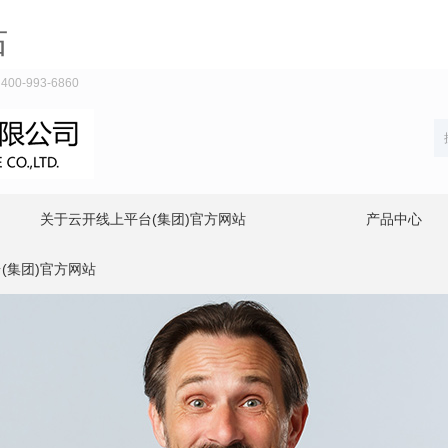
站
993-6860
关于云开线上平台(集团)官方网站
产品中心
(集团)官方网站