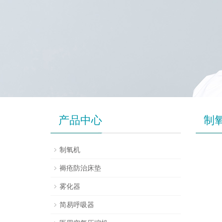
产品中心
制
制氧机
褥疮防治床垫
雾化器
简易呼吸器