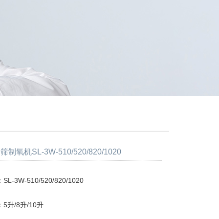
氧机SL-3W-510/520/820/1020
-3W-510/520/820/1020
5升/8升/10升