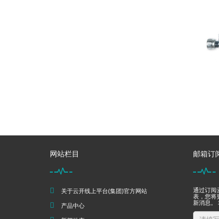
网站栏目
邮箱订
通过订阅
关于云开线上平台(集团)官方网站
表，您将
新消息。
产品中心