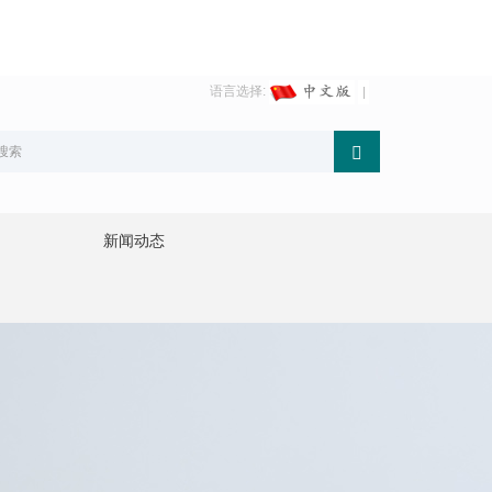
语言选择:
新闻动态