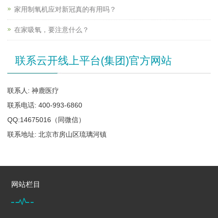
家用制氧机应对新冠真的有用吗？
在家吸氧，要注意什么？
联系云开线上平台(集团)官方网站
联系人: 神鹿医疗
联系电话: 400-993-6860
QQ:14675016（同微信）
联系地址: 北京市房山区琉璃河镇
网站栏目