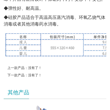
◆
弹性好、耐高温。
◆
硅胶产品适合于高温高压蒸汽消毒、环氧乙烧气体
消毒或者其他消毒药水消毒。
上一款产品：没有了！
下一款产品：没有了！
其他产品