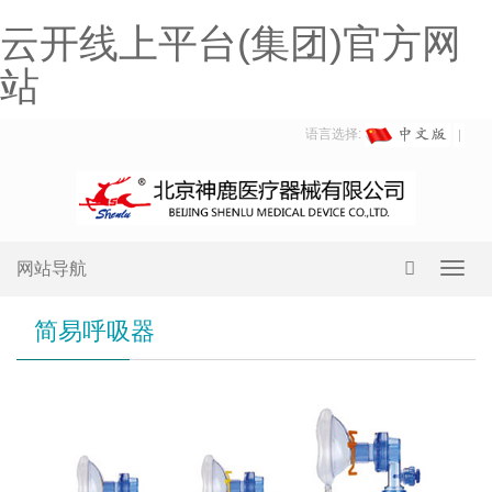
云开线上平台(集团)官方网
站
语言选择:
网站导航
Toggl
navig
简易呼吸器