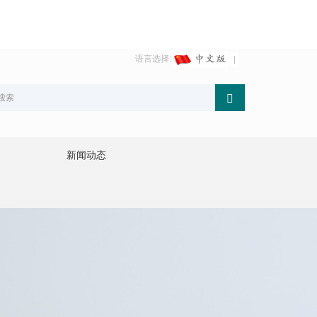
语言选择:
新闻动态