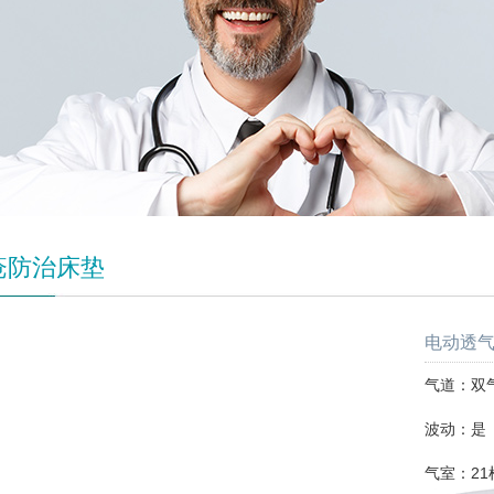
疮防治床垫
电动透气
气道：双
波动：是
气室：21