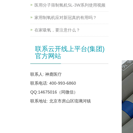
医用分子筛制氧机SL-3W系列使用视频
家用制氧机应对新冠真的有用吗？
在家吸氧，要注意什么？
联系云开线上平台(集团)
官方网站
联系人: 神鹿医疗
联系电话: 400-993-6860
QQ:14675016（同微信）
联系地址: 北京市房山区琉璃河镇