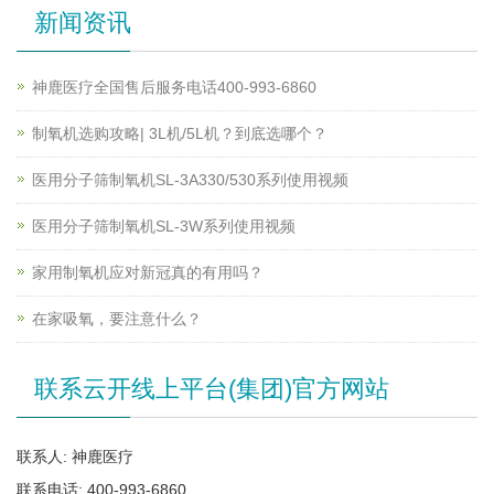
新闻资讯
神鹿医疗全国售后服务电话400-993-6860
制氧机选购攻略| 3L机/5L机？到底选哪个？
医用分子筛制氧机SL-3A330/530系列使用视频
医用分子筛制氧机SL-3W系列使用视频
家用制氧机应对新冠真的有用吗？
在家吸氧，要注意什么？
联系云开线上平台(集团)官方网站
联系人: 神鹿医疗
联系电话: 400-993-6860