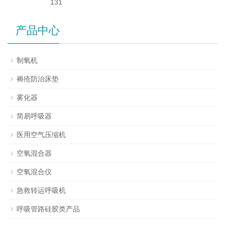
131
产品中心
制氧机
褥疮防治床垫
雾化器
简易呼吸器
医用空气压缩机
空氧混合器
空氧混合仪
急救转运呼吸机
呼吸管路硅胶类产品