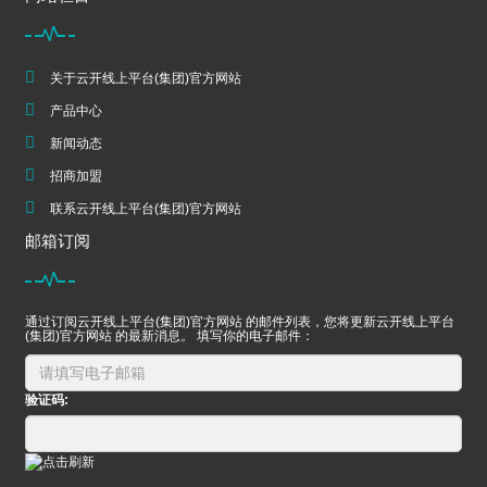
关于云开线上平台(集团)官方网站
产品中心
新闻动态
招商加盟
联系云开线上平台(集团)官方网站
邮箱订阅
通过订阅云开线上平台(集团)官方网站 的邮件列表，您将更新云开线上平台
(集团)官方网站 的最新消息。 填写你的电子邮件：
验证码: