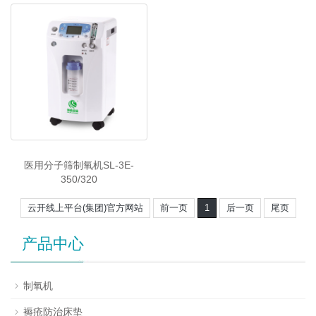
医用分子筛制氧机SL-3E-
350/320
云开线上平台(集团)官方网站
前一页
1
后一页
尾页
产品中心
制氧机
褥疮防治床垫