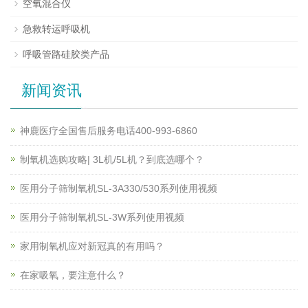
空氧混合仪
急救转运呼吸机
呼吸管路硅胶类产品
新闻资讯
神鹿医疗全国售后服务电话400-993-6860
制氧机选购攻略| 3L机/5L机？到底选哪个？
医用分子筛制氧机SL-3A330/530系列使用视频
医用分子筛制氧机SL-3W系列使用视频
家用制氧机应对新冠真的有用吗？
在家吸氧，要注意什么？